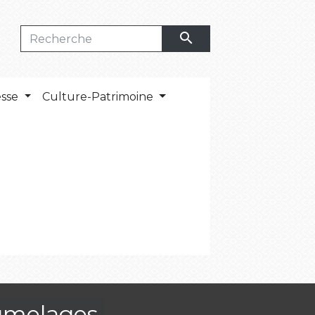
search
esse
Culture-Patrimoine
umelages