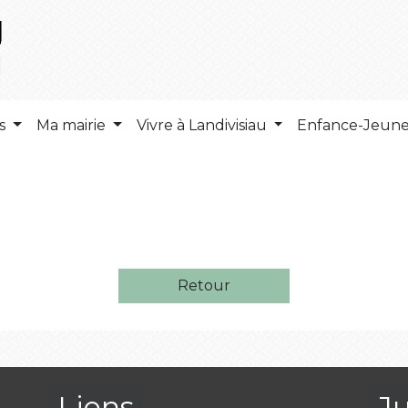
ns
Ma mairie
Vivre à Landivisiau
Enfance-Jeun
Retour
Liens
J