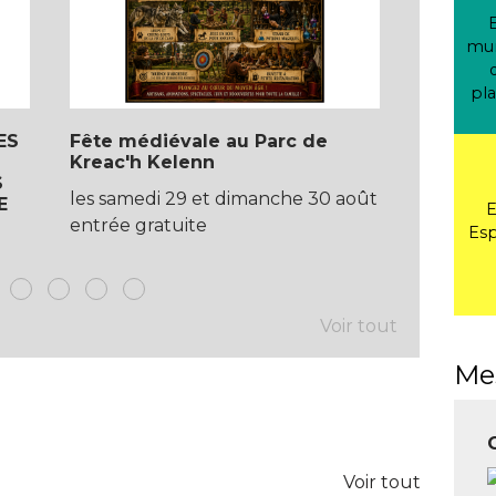
mun
pla
ES
Fête médiévale au Parc de
DON DU
Kreac'h Kelenn
S
les samedi 29 et dimanche 30 août
E
entrée gratuite
Es
Voir tout
Me
Voir tout