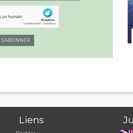
S'ABONNER
Liens
J