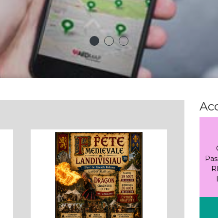
Acc
Pas
R