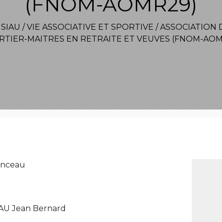
(FNOM-AOMR29)
ISIAU
/
VIE ASSOCIATIVE ET SPORTIVE
/
ASSOCIATION D
RTIER-MAITRES EN RETRAITE ET VEUVES (FNOM-AOM
menceau
AU Jean Bernard