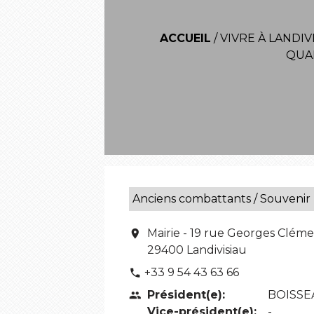
ACCUEIL
/
VIVRE À LANDIV
QUA
Anciens combattants / Souvenir
Mairie - 19 rue Georges Clé
location_on
29400 Landivisiau
+33 9 54 43 63 66
phone
Président(e):
BOISSE
people
Vice-président(e):
-