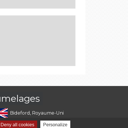
umelages
Bideford, Royaume-Uni
Deny all cookies
Personalize
Bad Sooden-Allendorf, Allemagne