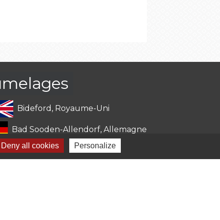
umelages
Bideford, Royaume-Uni
Bad Sooden-Allendorf, Allemagne
Deny all cookies
Personalize
-
Gestion des cookies