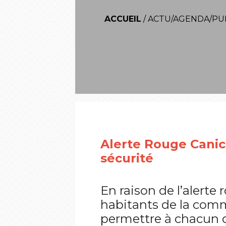
ACCUEIL
/
ACTU/AGENDA/PU
Alerte Rouge Canicu
sécurité
En raison de l’alerte
habitants de la comm
permettre à chacun d