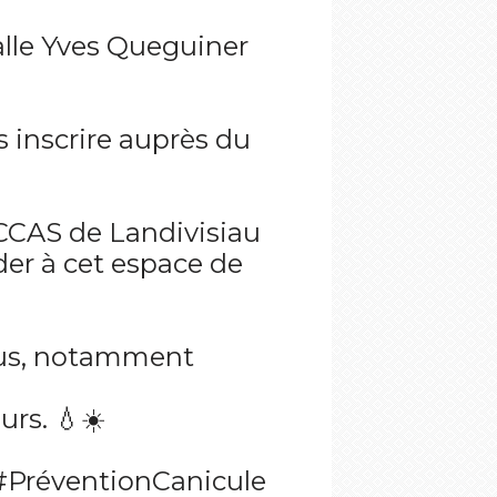
alle Yves Queguiner
s inscrire auprès du
 CCAS de Landivisiau
der à cet espace de
vous, notamment
urs. 💧☀️
#PréventionCanicule