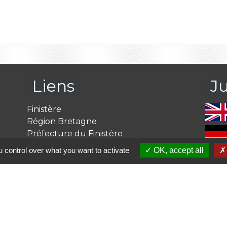
Liens
J
Finistère
Région Bretagne
Préfecture du Finistère
Caisse des Allocations Familiales
 control over what you want to activate
OK, accept all
Ma Bretagne c'est par ici
olitique de confidentialité
-
Accessibilité
-
Plan du site