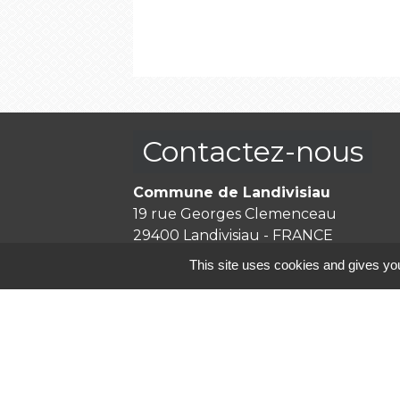
Contactez-nous
Commune de Landivisiau
19 rue Georges Clemenceau
29400 Landivisiau - FRANCE
+33 2 98 68 00 30
This site uses cookies and gives you
Contact par formulaire
Mentions légales
-
P