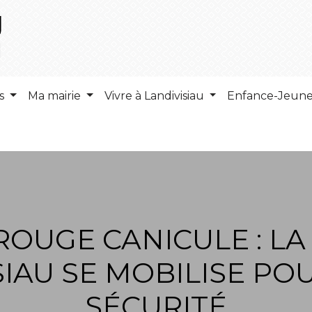
ns
Ma mairie
Vivre à Landivisiau
Enfance-Jeun
ROUGE CANICULE : LA 
SIAU SE MOBILISE PO
SÉCURITÉ