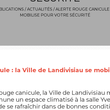
BLICATIONS
/
ACTUALITÉS
/
ALERTE ROUGE CANICULE :
MOBILISE POUR VOTRE SÉCURITÉ
le : la Ville de Landivisiau se mobi
 rouge canicule, la Ville de Landivisiau
une un espace climatisé à la salle Yv
e se rafraîchir dans de bonnes condit