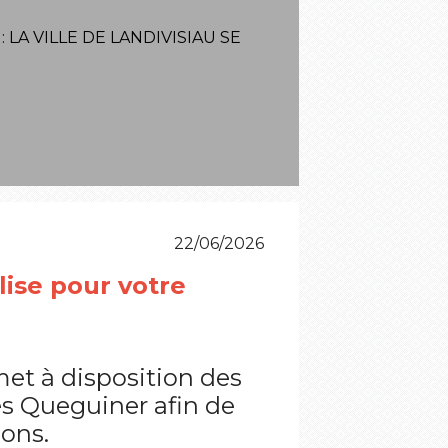
 LA VILLE DE LANDIVISIAU SE
22/06/2026
lise pour votre
 met à disposition des
es Queguiner afin de
ions.