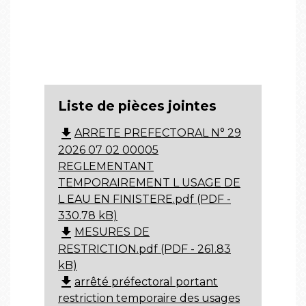
Liste de pièces jointes
file_download
ARRETE PREFECTORAL N° 29
2026 07 02 00005
REGLEMENTANT
TEMPORAIREMENT L USAGE DE
L EAU EN FINISTERE.pdf (PDF -
330.78 kB)
file_download
MESURES DE
RESTRICTION.pdf (PDF - 261.83
kB)
file_download
arrêté préfectoral portant
restriction temporaire des usages